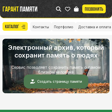
Гарант
памяти
Позвонить
Каталог
Контакты
Портфолио
Доставка и оплата
Электронный архив, который
сохранит память о людях
Сервис позволяет сохранить память о самом
близком человеке
Создать страницу памяти