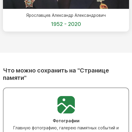
Цоколь из гранита
Ярославцев Александр Александрович
Ограды из гранита
1952 - 2020
Ограды из чугуна
Столбы для ограды чугун
Ограды металл
Столы и лавки
Тротуарная плитка
Вазы полимерные
Что можно сохранить на "Странице
памяти"
Подсвечники
Венки
Вазы из гранита
Скульптуры в полный рост
Фотографии
Скульптуры "Ангел" литиевые
Главную фотографию, галерею памятных событий и