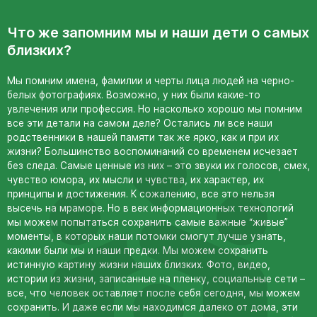
Участникам СВО
Памятники из гранита
Что же запомним мы и наши дети о самых
Памятники из мрамора
близких?
Элитные памятники
Мы помним имена, фамилии и черты лица людей на черно-
Резные памятники
белых фотографиях. Возможно, у них были какие-то
Мемориальные комплексы
увлечения или профессия. Но насколько хорошо мы помним
все эти детали на самом деле? Остались ли все наши
Памятники с полноформатным фото
родственники в нашей памяти так же ярко, как и при их
Склеп
жизни? Большинство воспоминаний со временем исчезает
без следа. Самые ценные из них – это звуки их голосов, смех,
Cкульптуры ангел
чувство юмора, их мысли и чувства, их характер, их
Детские памятники
принципы и достижения. К сожалению, все это нельзя
высечь на мраморе. Но в век информационных технологий
Памятники Мусульманские
мы можем попытаться сохранить самые важные “живые”
Памятники Армянские
моменты, в которых наши потомки смогут лучше узнать,
какими были мы и наши предки. Мы можем сохранить
Европейские памятники
истинную картину жизни наших близких. Фото, видео,
Памятники "Клипарт"
истории из жизни, записанные на пленку, социальные сети –
все, что человек оставляет после себя сегодня, мы можем
Семейные памятники ( памятники на двоих )
сохранить. И даже если мы находимся далеко от дома, эти