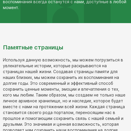
Памятники в форме креста
воспоминания всегда останутся с нами, доступные в любой
момент.
Зеркальные памятники
Памятники из белого мрамора Коелга
Креативные памятники
Кресты из белого мрамора
Фигурные памятники
Памятные страницы
Памятники в виде гитары
Используя данную возможность, мы можем погрузиться в
увлекательные истории, которые раскрываются на
Памятники комбинированные
страницах нашей жизни. Создавая страницы памяти для
Памятники из цветного гранита
наших близких, мы можем сохранить их воспоминания на
долгие годы. Это современный и эффективный способ
Памятники красные
сохранить ценные моменты, эмоции и впечатления о тех,
Памятники красно-черные
кого мы любим. Таким образом, мы создаем не только наше
личное архивное хранилище, но и наследие, которое будет
Памятники коричневые
вместе с нами на протяжении всей жизни. Каждая страница
Памятники серые
становится своего рода порталом, переносящим нас в
прошлое и помогающим сохранить связь с нашей семьей и
Памятники зеленые
друзьями. Это значимая и ценная возможность, которая
Памятники из Дымовского гранита
позволяет нам сохранить наши воспоминания на долгие