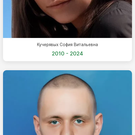
Скульптуры, барельефы и бюсты из бронзы
Колумбарий
Недорогие памятники
Памятники с фотокерамикой
Памятники животным
Кучерявых София Витальевна
Памятники младенцу
2010 - 2024
Памятники двойные
Памятники женщине
Памятники маме
Памятники жене
Памятники девушке
Памятники дочери
Памятники мужчине
Памятники дедушке