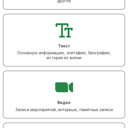
другое
Барельефы
Кресты
Голуби
Распятие
Скорбящие
Текст
Цветы
Основную информацию, эпитафию, биографию,
истории из жизни
Видео
Записи мероприятий, интервью, памятные записи