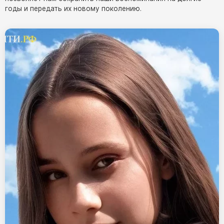
годы и передать их новому поколению.
Памятники из гранита Возрождение
Памятники из гранита Гранатовый Амфиболит
Памятники из гранита Сюскюянсаари
Памятники из гранита Балтик Грин
Памятники из гранита Покостовский
Памятники из гранита Лезниковский
Памятники из гранита Мансуровский
Памятники из гранита Масловский
Памятники из гранита Токовский
Памятники из гранита Капустинский
Арочные памятники
Памятники Крест
Памятники военным
Часовни из белого мрамора и гранита