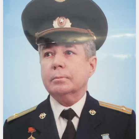
Памятники с колоннами
Памятники современные
Памятники стандартные
Памятники черные
Памятники со свечей
Памятники в виде дерева
Памятники с лебедями
Памятники в форме волны
Хачкары
Памятники ростовые
Памятники в форме скалы
Памятник Родителям
Мемориальные доски
Буквы из латуни