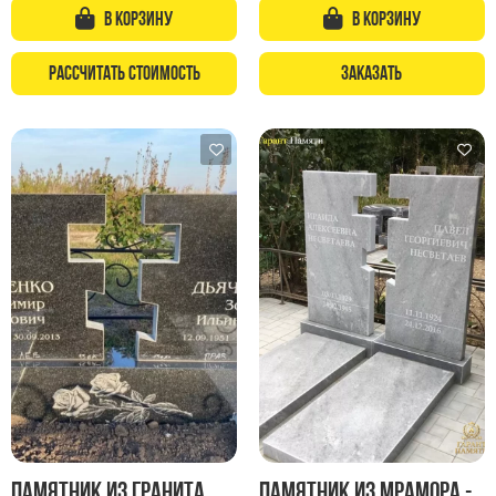
Памятники в форме креста
В корзину
В корзину
Зеркальные памятники
Рассчитать стоимость
Заказать
Памятники из белого мрамора Коелга
Креативные памятники
Кресты из белого мрамора
Фигурные памятники
Памятники в виде гитары
Памятники комбинированные
Памятники из цветного гранита
Памятники красные
Памятники красно-черные
Памятники коричневые
Памятники серые
Памятники зеленые
Памятник из гранита
Памятник из мрамора -
Памятники из Дымовского гранита