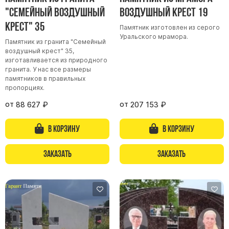
"Семейный воздушный
Воздушный крест 19
Памятники из гранита Возрождение
крест" 35
Памятник изготовлен из серого
Памятники из гранита Гранатовый Амфиболит
Уральского мрамора.
Памятник из гранита "Семейный
Памятники из гранита Сюскюянсаари
воздушный крест" 35,
Памятники из гранита Балтик Грин
изготавливается из природного
гранита. У нас все размеры
Памятники из гранита Покостовский
памятников в правильных
пропорциях.
Памятники из гранита Лезниковский
от
от
88 627
₽
207 153
₽
Памятники из гранита Мансуровский
Памятники из гранита Масловский
В корзину
В корзину
Памятники из гранита Токовский
Памятники из гранита Капустинский
Заказать
Заказать
Арочные памятники
Памятники Крест
Памятники военным
Часовни из белого мрамора и гранита