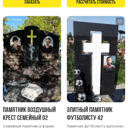
Заказать
Рассчитать стоимость
Памятники мужу
Памятники отцу
Памятники парню
Памятники сыну
Памятники вертикальные
Памятники врачу
Памятники горизонтальные
Памятники индивидуальные
Памятники классические
Памятники книга
Памятники красивые
Памятники Православные
Памятник Воздушный
Элитный памятник
Памятники прямоугольные
крест семейный 02
футболисту 42
Памятники с воздушным креcтом
Семейный памятник в форме
Памятник футболисту выполнен