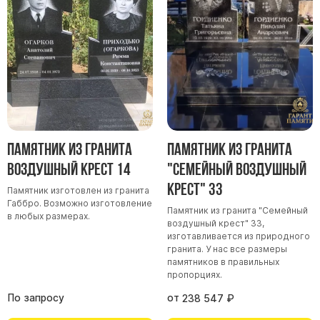
Участникам СВО
Памятники из гранита
Памятники из мрамора
Элитные памятники
Резные памятники
Мемориальные комплексы
Памятники с полноформатным фото
Памятник из гранита
Памятник из гранита
Склеп
Воздушный крест 14
"Семейный воздушный
Cкульптуры ангел
крест" 33
Памятник изготовлен из гранита
Детские памятники
Габбро. Возможно изготовление
Памятник из гранита "Семейный
Памятники Мусульманские
в любых размерах.
воздушный крест" 33,
изготавливается из природного
Памятники Армянские
гранита. У нас все размеры
Европейские памятники
памятников в правильных
пропорциях.
Памятники "Клипарт"
По запросу
от
238 547
₽
Семейные памятники ( памятники на двоих )