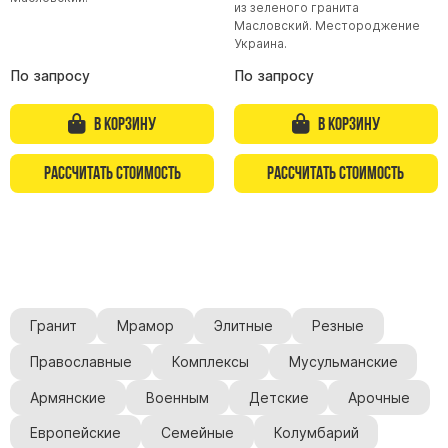
из зеленого гранита
Масловский. Местороджение
Памятники из гранита Возрождение
Украина.
Памятники из гранита Гранатовый Амфиболит
По запросу
По запросу
Памятники из гранита Сюскюянсаари
Памятники из гранита Балтик Грин
В корзину
В корзину
Памятники из гранита Покостовский
Рассчитать стоимость
Рассчитать стоимость
Памятники из гранита Лезниковский
Памятники из гранита Мансуровский
Памятники из гранита Масловский
Памятники из гранита Токовский
Памятники из гранита Капустинский
Гранит
Мрамор
Элитные
Резные
Арочные памятники
Православные
Комплексы
Мусульманские
Памятники Крест
Армянские
Военным
Детские
Арочные
Памятники военным
Европейские
Семейные
Колумбарий
Часовни из белого мрамора и гранита