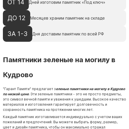
ОТ 14
Дней изготовим памятник «Под ключ»
Скульптуры "Ангел" литиевые
Барельефы
ДО 12
Месяцев храним памятник на складе
Кресты
Голуби
ЗА 1-3
Дня доставим памятник по всей РФ
Распятие
Скорбящие
Цветы
Памятники зеленые на могилу в
Кудрово
"Гарант Памяти" предлагает з
еленые памятники на могилу в Кудрово
по низкой цене
. Эти зеленые памятники - это не просто предметы,
это символ вечной памяти и уважения к ушедшим. Высокое качество
материалов и изготовления гарантирует долговечность и
сохранность памятника на протяжении многих лет.
Каждый памятник изготавливается индивидуально с учетом ваших
пожеланий и предпочтений. Вы можете выбрать форму, размер,
цвет и дизайн памятника, чтобы он максимально отражал