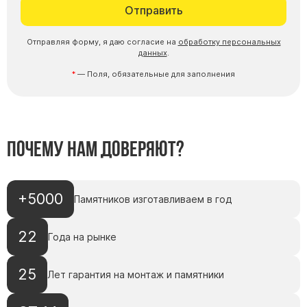
Отправить
Буквы из латуни
Цоколь из гранита
Отправляя форму, я даю согласие на
обработку персональных
данных
.
Ограды из гранита
— Поля, обязательные для заполнения
Ограды из чугуна
Столбы для ограды чугун
Ограды металл
Столы и лавки
Почему нам доверяют?
Тротуарная плитка
Вазы полимерные
+5000
Памятников изготавливаем в год
Подсвечники
Венки
22
Года на рынке
Вазы из гранита
Скульптуры в полный рост
25
Лет гарантия на монтаж и памятники