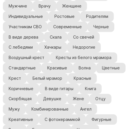
Скульптуры, барельефы и бюсты из бронзы
Мужчине
Врачу
Женщине
Колумбарий
Индивидуальные
Ростовые
Родителям
Недорогие памятники
Участникам СВО
Современные
Черные
Памятники с фотокерамикой
В виде дерева
Скала
Со свечей
Памятники животным
С лебедями
Хачкары
Недорогие
Памятники младенцу
Памятники двойные
Воздушный крест
Кресты из белого мрамора
Памятники женщине
Стандартные
Красивые
Волна
Цветные
Памятники маме
Крест
Белый мрамор
Красные
Памятники жене
Коричневые
В виде гитары
Книга
Памятники девушке
Скорбящая
Девушке
Жене
Отцу
Памятники дочери
Мужу
Комбинированные
Ангел
Памятники мужчине
Креативные
С фотокерамикой
Фигурные
Памятники дедушке