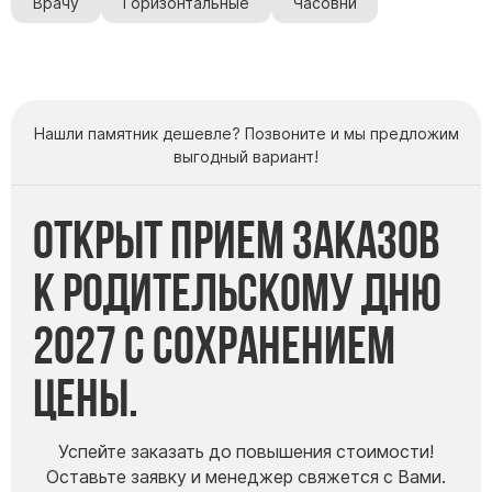
Врачу
Горизонтальные
Часовни
Памятники мужу
Памятники отцу
Памятники парню
Памятники сыну
Нашли памятник дешевле? Позвоните и мы предложим
выгодный вариант!
Памятники вертикальные
Памятники врачу
Открыт прием заказов
Памятники горизонтальные
Памятники индивидуальные
к Родительскому дню
Памятники классические
2027 с сохранением
Памятники книга
Памятники красивые
цены.
Памятники Православные
Памятники прямоугольные
Успейте заказать до повышения стоимости!
Памятники с воздушным креcтом
Оставьте заявку и менеджер свяжется с Вами.