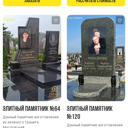
Заказать
Рассчитать стоимость
Памятники в форме креста
Зеркальные памятники
Памятники из белого мрамора Коелга
Креативные памятники
Кресты из белого мрамора
Фигурные памятники
Памятники в виде гитары
Памятники комбинированные
Памятники из цветного гранита
Памятники красные
Памятники красно-черные
Памятники коричневые
Элитный памятник №64
Элитный памятник
Памятники серые
№120
Данный памятник изготовление
Памятники зеленые
из зеленого гранита
Данный памятник изготовление
Памятники из Дымовского гранита
Масловский.