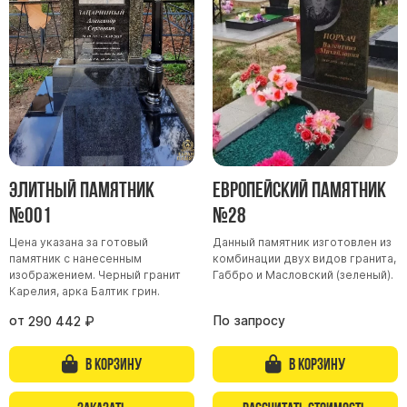
Участникам СВО
Памятники из гранита
Памятники из мрамора
Элитные памятники
Резные памятники
Мемориальные комплексы
Памятники с полноформатным фото
Элитный памятник
Европейский памятник
Склеп
№001
№28
Cкульптуры ангел
Цена указана за готовый
Данный памятник изготовлен из
Детские памятники
памятник с нанесенным
комбинации двух видов гранита,
Памятники Мусульманские
изображением. Черный гранит
Габбро и Масловский (зеленый).
Карелия, арка Балтик грин.
Памятники Армянские
от
По запросу
290 442
₽
Европейские памятники
Памятники "Клипарт"
В корзину
В корзину
Семейные памятники ( памятники на двоих )