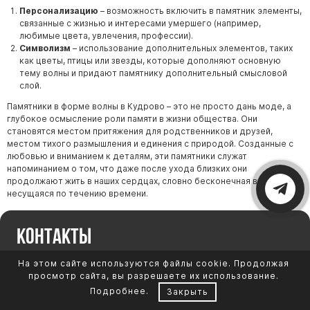
Персонализацию
– возможность включить в памятник элементы,
связанные с жизнью и интересами умершего (например,
любимые цвета, увлечения, профессии).
Символизм
– использование дополнительных элементов, таких
как цветы, птицы или звезды, которые дополняют основную
тему волны и придают памятнику дополнительный смысловой
слой.
Памятники в форме волны в Кудрово – это не просто дань моде, а
глубокое осмысление роли памяти в жизни общества. Они
становятся местом притяжения для родственников и друзей,
местом тихого размышления и единения с природой. Созданные с
любовью и вниманием к деталям, эти памятники служат
напоминанием о том, что даже после ухода близких они
продолжают жить в наших сердцах, словно бесконечная волна,
несущаяся по течению времени.
Контакты
На этом сайте используются файлы cookie. Продолжая
Каталог памятников
+7 (918) 556-83-20
просмотр сайта, вы разрешаете их использование.
Обустройство могил
Подробнее
.
Закрыть
Литьевой мрамор