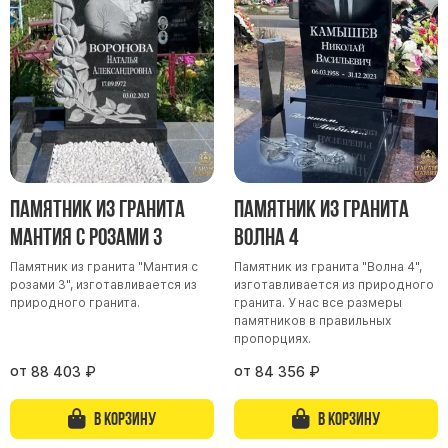
Участникам СВО
Памятники из гранита
Памятники из мрамора
Элитные памятники
Резные памятники
Мемориальные комплексы
Памятники с полноформатным фото
Памятник из гранита
Памятник из гранита
Склеп
Мантия с розами 3
Волна 4
Cкульптуры ангел
Памятник из гранита "Мантия с
Памятник из гранита "Волна 4",
Детские памятники
розами 3", изготавливается из
изготавливается из природного
Памятники Мусульманские
природного гранита.
гранита. У нас все размеры
памятников в правильных
Памятники Армянские
пропорциях.
Европейские памятники
от
от
88 403
₽
84 356
₽
Памятники "Клипарт"
В корзину
В корзину
Семейные памятники ( памятники на двоих )