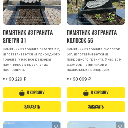
Скульптуры "Ангел" литиевые
Барельефы
Кресты
Голуби
Памятник из гранита
Памятник из гранита
Распятие
Элегия 31
Колосок 56
Скорбящие
Памятник из гранита "Элегия 31",
Памятник из гранита "Колосок
изготавливается из природного
56", изготавливается из
Цветы
гранита. У нас все размеры
природного гранита. У нас все
памятников в правильных
размеры памятников в
пропорциях.
правильных пропорциях.
от
от
90 229
₽
90 069
₽
В корзину
В корзину
Заказать
Заказать