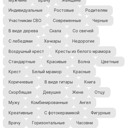
Мужчине
Врачу
Женщине
Индивидуальные
Ростовые
Родителям
Участникам СВО
Современные
Черные
В виде дерева
Скала
Со свечей
С лебедями
Хачкары
Недорогие
Воздушный крест
Кресты из белого мрамора
Стандартные
Красивые
Волна
Цветные
Крест
Белый мрамор
Красные
Коричневые
В виде гитары
Книга
Скорбящая
Девушке
Жене
Отцу
Мужу
Комбинированные
Ангел
Креативные
С фотокерамикой
Фигурные
Врачу
Горизонтальные
Часовни