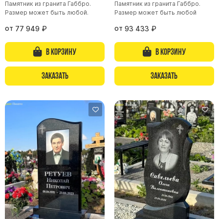
Памятник из гранита Габбро.
Памятник из гранита Габбро.
Размер может быть любой.
Размер может быть любой
Памятники из гранита Возрождение
Памятники из гранита Гранатовый Амфиболит
от
от
77 949
₽
93 433
₽
Памятники из гранита Сюскюянсаари
В корзину
В корзину
Памятники из гранита Балтик Грин
Памятники из гранита Покостовский
Заказать
Заказать
Памятники из гранита Лезниковский
Памятники из гранита Мансуровский
Памятники из гранита Масловский
Памятники из гранита Токовский
Памятники из гранита Капустинский
Арочные памятники
Памятники Крест
Памятники военным
Часовни из белого мрамора и гранита