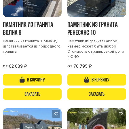
Скульптуры, барельефы и бюсты из бронзы
Колумбарий
Недорогие памятники
Памятник из гранита
Памятник из гранита
Волна 9
Ренесанс 10
Памятники с фотокерамикой
Памятники животным
Памятник из гранита "Волна 9",
Памятник из гранита Габбро.
изготавливается из природного
Размер может быть любой.
Памятники младенцу
гранита.
Стоимость с гравировкой фото
и ФИО
Памятники двойные
от
от
Памятники женщине
62 039
₽
70 795
₽
Памятники маме
В корзину
В корзину
Памятники жене
Памятники девушке
Заказать
Заказать
Памятники дочери
Памятники мужчине
Памятники дедушке