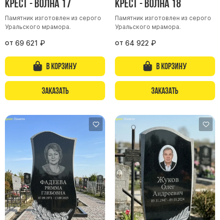
Крест - волна 17
Крест - волна 18
Буквы из латуни
Памятник изготовлен из серого
Памятник изготовлен из серого
Цоколь из гранита
Уральского мрамора.
Уральского мрамора.
Ограды из гранита
от
от
69 621
₽
64 922
₽
Ограды из чугуна
В корзину
В корзину
Столбы для ограды чугун
Ограды металл
Заказать
Заказать
Столы и лавки
Тротуарная плитка
Вазы полимерные
Подсвечники
Венки
Вазы из гранита
Скульптуры в полный рост