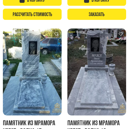
Памятники с колоннами
Памятники современные
Рассчитать стоимость
Заказать
Памятники стандартные
Памятники черные
Памятники со свечей
Памятники в виде дерева
Памятники с лебедями
Памятники в форме волны
Хачкары
Памятники ростовые
Памятники в форме скалы
Памятник Родителям
Флагштоки
Памятник из мрамора
Памятник из мрамора
Мемориальные доски