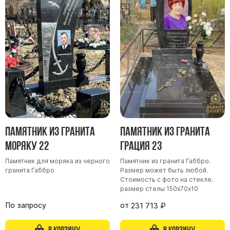
Памятники мужу
Памятники отцу
Памятники парню
Памятники сыну
Памятники вертикальные
Памятники врачу
Памятники горизонтальные
Памятники индивидуальные
Памятник из гранита
Памятник из гранита
Памятники классические
Моряку 22
Грация 23
Памятники книга
Памятник для моряка из черного
Памятник из гранита Габбро.
Памятники красивые
гранита Габбро
Размер может быть любой.
Стоимость с фото на стекле.
Памятники Православные
размер стелы 150х70х10
Памятники прямоугольные
По запросу
от
231 713
₽
Памятники с воздушным креcтом
В корзину
В корзину