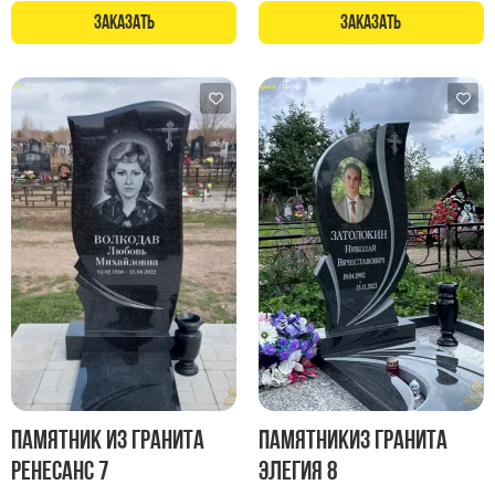
Памятники в форме креста
Заказать
Заказать
Зеркальные памятники
Памятники из белого мрамора Коелга
Креативные памятники
Кресты из белого мрамора
Фигурные памятники
Памятники в виде гитары
Памятники комбинированные
Памятники из цветного гранита
Памятники красные
Памятники красно-черные
Памятники коричневые
Памятники серые
Памятник из гранита
Памятникиз гранита
Памятники зеленые
Ренесанс 7
Элегия 8
Памятники из Дымовского гранита