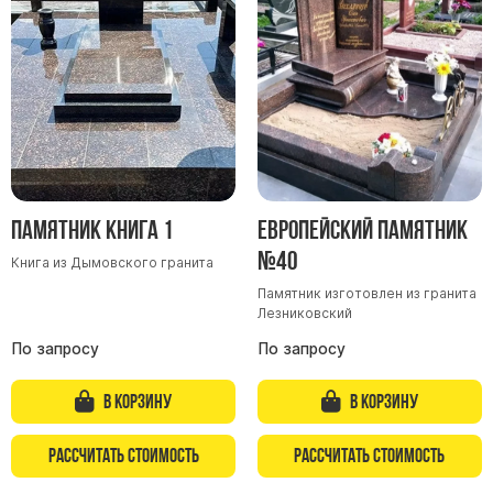
Участникам СВО
Памятники из гранита
Памятники из мрамора
Элитные памятники
Резные памятники
Мемориальные комплексы
Памятники с полноформатным фото
Памятник Книга 1
Европейский памятник
Склеп
№40
Книга из Дымовского гранита
Cкульптуры ангел
Памятник изготовлен из гранита
Детские памятники
Лезниковский
Памятники Мусульманские
По запросу
По запросу
Памятники Армянские
Европейские памятники
В корзину
В корзину
Памятники "Клипарт"
Рассчитать стоимость
Рассчитать стоимость
Семейные памятники ( памятники на двоих )