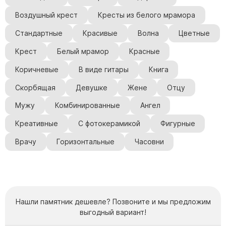
Буквы из латуни
Воздушный крест
Кресты из белого мрамора
Цоколь из гранита
Стандартные
Красивые
Волна
Цветные
Ограды из гранита
Крест
Белый мрамор
Красные
Ограды из чугуна
Коричневые
В виде гитары
Книга
Столбы для ограды чугун
Скорбящая
Девушке
Жене
Отцу
Ограды металл
Столы и лавки
Мужу
Комбинированные
Ангел
Тротуарная плитка
Креативные
С фотокерамикой
Фигурные
Вазы полимерные
Врачу
Горизонтальные
Часовни
Подсвечники
Венки
Вазы из гранита
Скульптуры в полный рост
Нашли памятник дешевле? Позвоните и мы предложим
выгодный вариант!