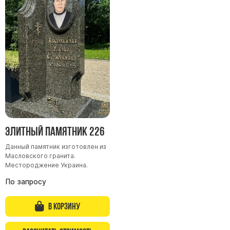
Памятники мужу
Памятники отцу
Памятники парню
Памятники сыну
Памятники вертикальные
Памятники врачу
Памятники горизонтальные
Памятники индивидуальные
Элитный памятник 226
Памятники классические
Данный памятник изготовлен из
Памятники книга
Масловского гранита.
Местороджение Украина.
Памятники красивые
По запросу
Памятники Православные
Памятники прямоугольные
В корзину
Памятники с воздушным креcтом