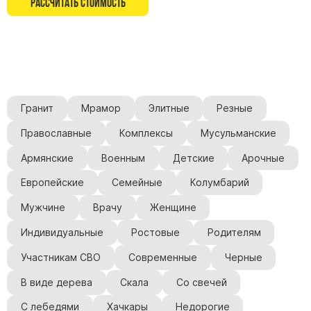
Рассчитать стоимость
Памятники с колоннами
Памятники современные
Памятники стандартные
Памятники черные
Памятники со свечей
Памятники в виде дерева
Гранит
Мрамор
Элитные
Резные
Памятники с лебедями
Православные
Комплексы
Мусульманские
Памятники в форме волны
Армянские
Военным
Детские
Арочные
Хачкары
Европейские
Семейные
Колумбарий
Памятники ростовые
Мужчине
Врачу
Женщине
Памятники в форме скалы
Памятник Родителям
Индивидуальные
Ростовые
Родителям
Участникам СВО
Современные
Черные
В виде дерева
Скала
Со свечей
Флагштоки
Мемориальные доски
С лебедями
Хачкары
Недорогие