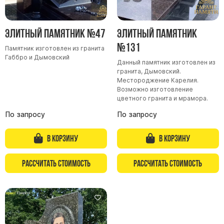
Скульптуры, барельефы и бюсты из бронзы
Колумбарий
Элитный памятник №47
Элитный памятник
Недорогие памятники
№131
Памятник изготовлен из гранита
Памятники с фотокерамикой
Габбро и Дымовский
Данный памятник изготовлен из
Памятники животным
гранита, Дымовский.
Местороджение Карелия.
Памятники младенцу
Возможно изготовление
цветного гранита и мрамора.
Памятники двойные
По запросу
По запросу
Памятники женщине
Памятники маме
В корзину
В корзину
Памятники жене
Памятники девушке
Рассчитать стоимость
Рассчитать стоимость
Памятники дочери
Памятники мужчине
Памятники дедушке