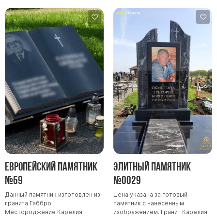
Памятники в форме креста
Зеркальные памятники
Памятники из белого мрамора Коелга
Креативные памятники
Кресты из белого мрамора
Фигурные памятники
Памятники в виде гитары
Памятники комбинированные
Памятники из цветного гранита
Памятники красные
Памятники красно-черные
Европейский памятник
Элитный памятник
Памятники коричневые
№59
№0029
Памятники серые
Данный памятник изготовлен из
Цена указана за готовый
Памятники зеленые
гранита Габбро.
памятник с нанесенным
Местороджение Карелия.
изображением. Гранит Карелия
Памятники из Дымовского гранита