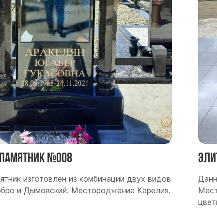
памятник №008
Эли
ятник изготовлен из комбинации двух видов
Данн
аббро и Дымовский. Местороджение Карелия.
Мест
цвет