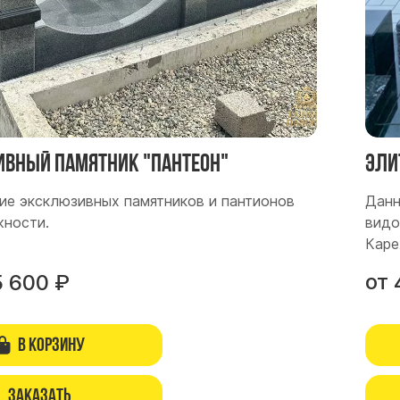
вный памятник "Пантеон"
Эли
ие эксклюзивных памятников и пантионов
Данн
ности.
видо
Каре
от
5 600
₽
В корзину
Заказать