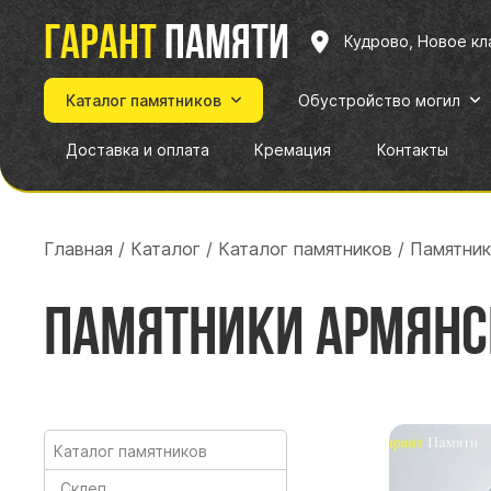
Гарант
памяти
Кудрово, Новое к
Каталог памятников
Обустройство могил
Доставка и оплата
Кремация
Контакты
Главная
/
Каталог
/
Каталог памятников
/
Памятник
Памятники Армянс
Каталог памятников
Склеп