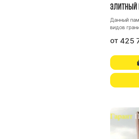
Элитный 
Данный пам
видов грани
от
425 