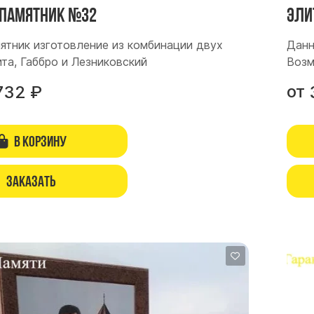
памятник №32
Эли
ятник изготовление из комбинации двух
Данн
та, Габбро и Лезниковский
Возм
от
732
₽
В корзину
Заказать