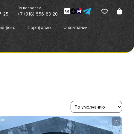
я
По вопросам
7-25
+7 (918) 556-83-20
ия фото
Портфолио
О компании