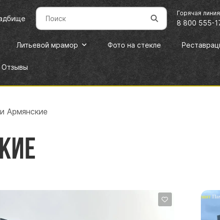
Горячая лини
ладбище
8 800 555-1
Литьевой мрамор
Фото на стекле
Реставрац
Отзывы
и Армянские
кие