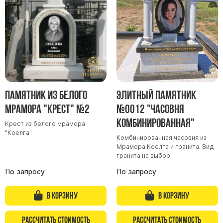
Участникам СВО
Памятники из гранита
Памятники из мрамора
Элитные памятники
Резные памятники
Мемориальные комплексы
Памятники с полноформатным фото
Памятник из белого
Элитный памятник
Склеп
мрамора "Крест" №2
№0012 "Часовня
комбинированная"
Cкульптуры ангел
Крест из белого мрамора
"Коелга"
Детские памятники
Комбинированная часовня из
Мрамора Коелга и гранита. Вид
Памятники Мусульманские
гранита на выбор.
Памятники Армянские
По запросу
По запросу
Европейские памятники
В корзину
В корзину
Памятники "Клипарт"
Семейные памятники ( памятники на двоих )
Рассчитать стоимость
Рассчитать стоимость