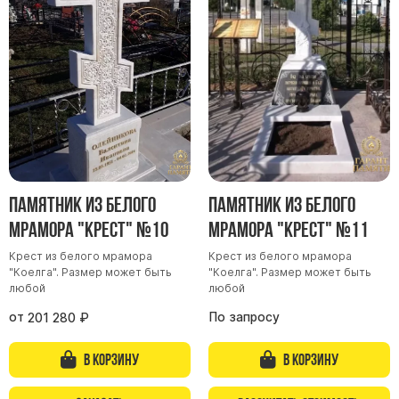
Памятники мужу
Памятники отцу
Памятники парню
Памятники сыну
Памятники вертикальные
Памятники врачу
Памятники горизонтальные
Памятник из белого
Памятник из белого
Памятники индивидуальные
мрамора "Крест" №10
мрамора "Крест" №11
Памятники классические
Крест из белого мрамора
Крест из белого мрамора
Памятники книга
"Коелга". Размер может быть
"Коелга". Размер может быть
любой
любой
Памятники красивые
от
По запросу
201 280
₽
Памятники Православные
Памятники прямоугольные
В корзину
В корзину
Памятники с воздушным креcтом