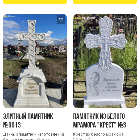
Памятники в форме креста
Зеркальные памятники
Памятники из белого мрамора Коелга
Креативные памятники
Кресты из белого мрамора
Фигурные памятники
Памятники в виде гитары
Памятники комбинированные
Памятники из цветного гранита
Памятники красные
Памятники красно-черные
Памятники коричневые
Элитный памятник
Памятник из белого
Памятники серые
№0013
мрамора "Крест" №3
Памятники зеленые
Данный памятник изготовлен из
Крест из белого мрамора
Памятники из Дымовского гранита
белого мрамора Коелга.
"Коелга"