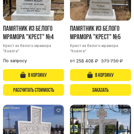
Скульптуры, барельефы и бюсты из бронзы
Колумбарий
Недорогие памятники
Памятник из белого
Памятник из белого
Памятники с фотокерамикой
мрамора "Крест" №4
мрамора "Крест" №5
Памятники животным
Крест из белого мрамора
Крест из белого мрамора
Памятники младенцу
"Коелга"
"Коелга"
Памятники двойные
По запросу
от
258 408
₽
373 730
₽
Памятники женщине
В корзину
В корзину
Памятники маме
Памятники жене
Рассчитать стоимость
Заказать
Памятники девушке
Памятники дочери
Памятники мужчине
Памятники дедушке