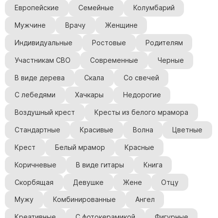
Скульптуры "Ангел" литиевые
Европейские
Семейные
Колумбарий
Барельефы
Мужчине
Врачу
Женщине
Кресты
Индивидуальные
Ростовые
Родителям
Голуби
Участникам СВО
Современные
Черные
Распятие
В виде дерева
Скала
Со свечей
Скорбящие
С лебедями
Хачкары
Недорогие
Цветы
Воздушный крест
Кресты из белого мрамора
Стандартные
Красивые
Волна
Цветные
Крест
Белый мрамор
Красные
Коричневые
В виде гитары
Книга
Скорбящая
Девушке
Жене
Отцу
Мужу
Комбинированные
Ангел
Креативные
С фотокерамикой
Фигурные