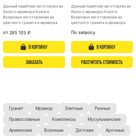
Данный памятник изготовлен из
Данный памятник изготовлен из
Буквы из латуни
белого мрамора Коелга.
белого мрамора Коелга.
Цоколь из гранита
Возможно изготовление из
Возможно изготовление из
цветного гранита и мрамора.
цветного гранита и мрамора.
Ограды из гранита
от
По запросу
285 103
₽
Ограды из чугуна
Столбы для ограды чугун
В корзину
В корзину
Ограды металл
Заказать
Рассчитать стоимость
Столы и лавки
Тротуарная плитка
Вазы полимерные
Подсвечники
Венки
Вазы из гранита
Гранит
Мрамор
Элитные
Резные
Скульптуры в полный рост
Православные
Комплексы
Мусульманские
Армянские
Военным
Детские
Арочные