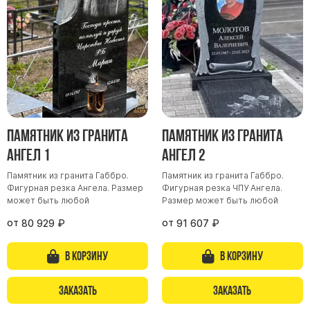
Скульптуры "Ангел" литиевые
Барельефы
Кресты
Голуби
Распятие
Скорбящие
Памятник из гранита
Памятник из гранита
Цветы
Ангел 1
Ангел 2
Памятник из гранита Габбро.
Памятник из гранита Габбро.
Фигурная резка Ангела. Размер
Фигурная резка ЧПУ Ангела.
может быть любой
Размер может быть любой
от
от
80 929
₽
91 607
₽
В корзину
В корзину
Заказать
Заказать