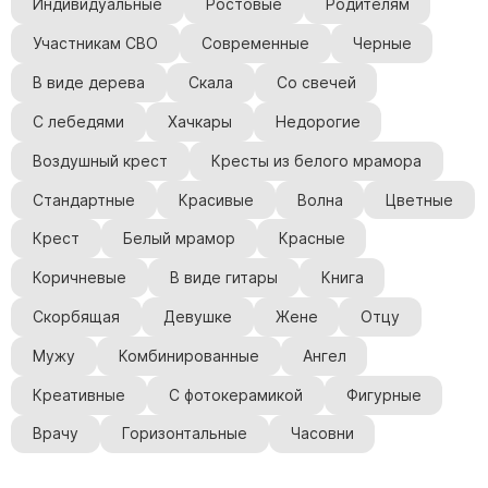
Индивидуальные
Ростовые
Родителям
Участникам СВО
Современные
Черные
В виде дерева
Скала
Со свечей
С лебедями
Хачкары
Недорогие
Воздушный крест
Кресты из белого мрамора
Стандартные
Красивые
Волна
Цветные
Крест
Белый мрамор
Красные
Коричневые
В виде гитары
Книга
Скорбящая
Девушке
Жене
Отцу
Мужу
Комбинированные
Ангел
Креативные
С фотокерамикой
Фигурные
Врачу
Горизонтальные
Часовни