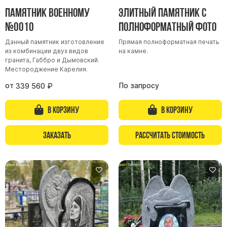
Памятник военному
Элитный памятник с
Буквы из латуни
№0010
полноформатный фото
Цоколь из гранита
Данный памятник изготовление
Прямая полноформатная печать
Ограды из гранита
из комбинации двух видов
на камне.
Ограды из чугуна
гранита, Габбро и Дымовский.
Местороджение Карелия.
Столбы для ограды чугун
от
По запросу
339 560
₽
Ограды металл
Столы и лавки
В корзину
В корзину
Тротуарная плитка
Заказать
Рассчитать стоимость
Вазы полимерные
Подсвечники
Венки
Вазы из гранита
Скульптуры в полный рост