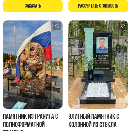
Памятники в форме креста
Заказать
Рассчитать стоимость
Зеркальные памятники
Памятники из белого мрамора Коелга
Креативные памятники
Кресты из белого мрамора
Фигурные памятники
Памятники в виде гитары
Памятники комбинированные
Памятники из цветного гранита
Памятники красные
Памятники красно-черные
Памятники коричневые
Памятники серые
Памятник из гранита с
Элитный памятник с
Памятники зеленые
Полноформатной
колонной из стекла
Памятники из Дымовского гранита