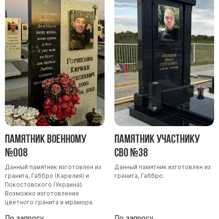
Памятники мужу
Памятники отцу
Памятники парню
Памятники сыну
Памятники вертикальные
Памятники врачу
Памятники горизонтальные
Памятники индивидуальные
Памятники классические
Памятник военному
Памятник участнику
Памятники книга
№008
СВО №38
Памятники красивые
Данный памятник изготовлен из
Данный памятник изготовлен из
Памятники Православные
гранита, Габбро (Карелия) и
гранита, Габбро.
Покостовского (Украина).
Памятники прямоугольные
Возможно изготовление
цветного гранита и мрамора.
Памятники с воздушным креcтом
По запросу
По запросу