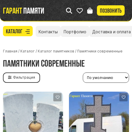
Гарант
памяти
Позвонить
Каталог
Контакты
Портфолио
Доставка и оплата
Главная
/
Каталог
/
Каталог памятников
/
Памятники современные
Памятники современные
Фильтрация