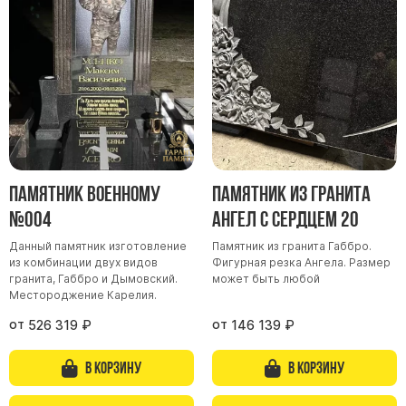
Памятник военному
Памятник из гранита
№004
Ангел с сердцем 20
Данный памятник изготовление
Памятник из гранита Габбро.
из комбинации двух видов
Фигурная резка Ангела. Размер
гранита, Габбро и Дымовский.
может быть любой
Местороджение Карелия.
от
от
526 319
₽
146 139
₽
В корзину
В корзину