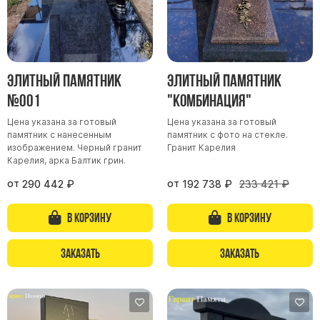
Скульптуры, барельефы и бюсты из бронзы
Колумбарий
Недорогие памятники
Элитный памятник
Элитный памятник
Памятники с фотокерамикой
№001
"Комбинация"
Памятники животным
Памятники младенцу
Цена указана за готовый
Цена указана за готовый
памятник с нанесенным
памятник с фото на стекле.
Памятники двойные
изображением. Черный гранит
Гранит Карелия
Карелия, арка Балтик грин.
Памятники женщине
от
от
290 442
₽
192 738
₽
233 421
₽
Памятники маме
Памятники жене
В корзину
В корзину
Памятники девушке
Памятники дочери
Заказать
Заказать
Памятники мужчине
Памятники дедушке