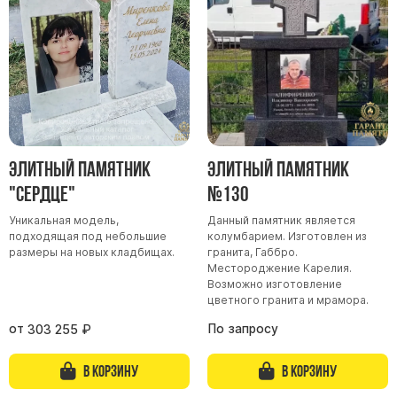
Участникам СВО
Памятники из гранита
Памятники из мрамора
Элитные памятники
Резные памятники
Мемориальные комплексы
Памятники с полноформатным фото
Элитный памятник
Элитный памятник
Склеп
"Сердце"
№130
Cкульптуры ангел
Уникальная модель,
Данный памятник является
подходящая под небольшие
колумбарием. Изготовлен из
Детские памятники
размеры на новых кладбищах.
гранита, Габбро.
Памятники Мусульманские
Местороджение Карелия.
Возможно изготовление
Памятники Армянские
цветного гранита и мрамора.
Европейские памятники
от
По запросу
303 255
₽
Памятники "Клипарт"
В корзину
В корзину
Семейные памятники ( памятники на двоих )