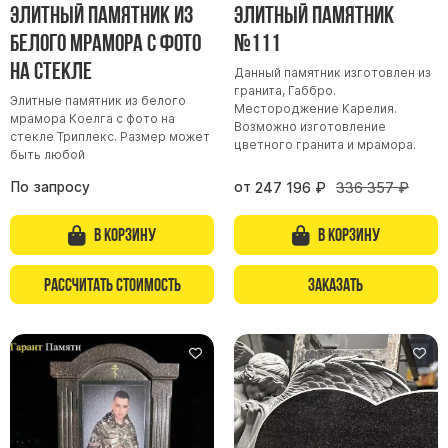
Элитный памятник из
Элитный памятник
белого мрамора с фото
№111
на стекле
Данный памятник изготовлен из
гранита, Габбро.
Элитные памятник из белого
Местороджение Карелия.
мрамора Коелга с фото на
Возможно изготовление
стекле Триплекс. Размер может
цветного гранита и мрамора.
быть любой
По запросу
от
247 196
₽
336 357
₽
В корзину
В корзину
Рассчитать стоимость
Заказать