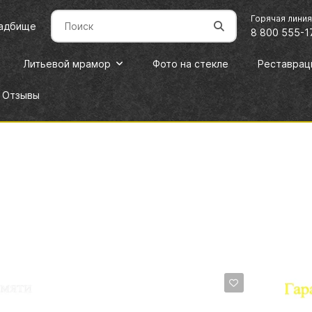
Горячая лини
ладбище
8 800 555-1
Литьевой мрамор
Фото на стекле
Реставрац
Отзывы