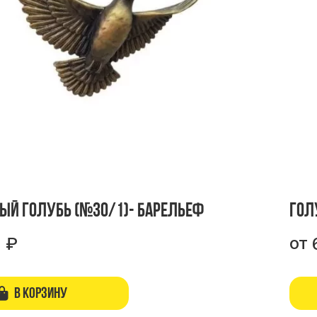
ый голубь (№30/1)- барельеф
Гол
от
1
₽
В корзину