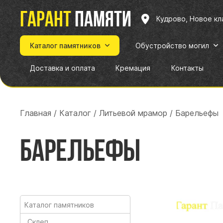
Гарант
памяти
Кудрово, Новое к
Каталог памятников
Обустройство могил
Доставка и оплата
Кремация
Контакты
Главная
/
Каталог
/
Литьевой мрамор
/
Барельефы
Барельефы
Каталог памятников
Склеп