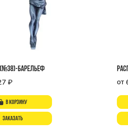
 (№38)-барельеф
Рас
от
27
₽
В корзину
Заказать