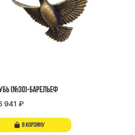
убь (№30)-барельеф
6 941
₽
В корзину