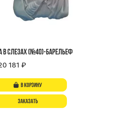
а в слезах (№40)-барельеф
20 181
₽
В корзину
Заказать