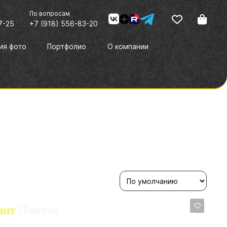
я
По вопросам
7-25
+7 (918) 556-83-20
ия фото
Портфолио
О компании