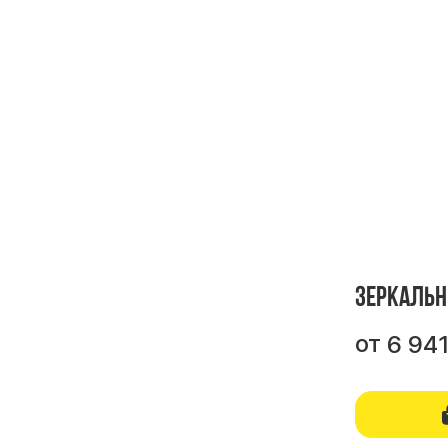
Зеркальн
от
6 94