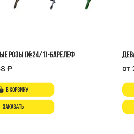
ые розы (№24/1)-барелеф
Дев
от
68
₽
В корзину
Заказать