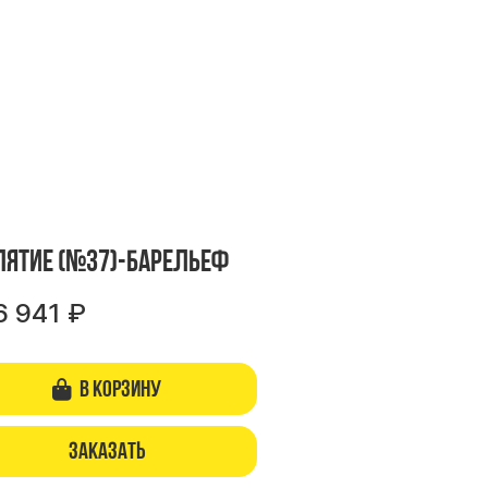
пятие (№37)-барельеф
6 941
₽
В корзину
Заказать