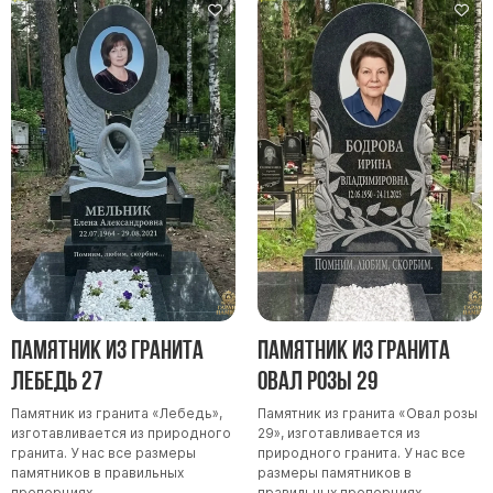
Памятник из гранита
Памятник из гранита
Лебедь 27
Овал розы 29
Памятник из гранита «Лебедь»,
Памятник из гранита «Овал розы
изготавливается из природного
29», изготавливается из
гранита. У нас все размеры
природного гранита. У нас все
памятников в правильных
размеры памятников в
пропорциях.
правильных пропорциях.