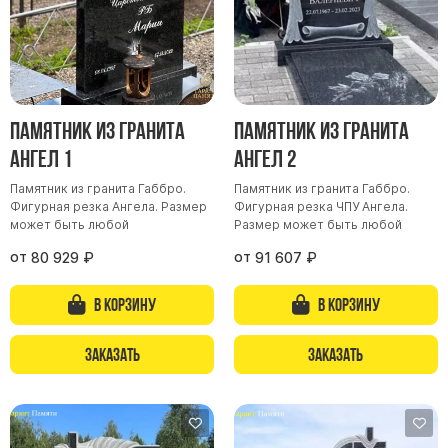
Скульптуры, барельефы и бюсты из бронзы
Колумбарий
Недорогие памятники
Памятники с фотокерамикой
Памятник из гранита
Памятник из гранита
Памятники животным
Ангел 1
Ангел 2
Памятники младенцу
Памятник из гранита Габбро.
Памятник из гранита Габбро.
Памятники двойные
Фигурная резка Ангела. Размер
Фигурная резка ЧПУ Ангела.
может быть любой
Размер может быть любой
Памятники женщине
от
от
80 929
₽
91 607
₽
Памятники маме
Памятники жене
В корзину
В корзину
Памятники девушке
Памятники дочери
Заказать
Заказать
Памятники мужчине
Памятники дедушке