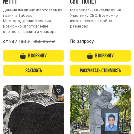
№111
СВО "Полёт"
Данный памятник изготовлен из
Мемориальная композиция
гранита, Габбро.
Участнику СВО. Возможно
Местороджение Карелия.
изготовление в любых
Возможно изготовление
размерах.
цветного гранита и мрамора.
от
По запросу
247 196
₽
336 357
₽
В корзину
В корзину
Заказать
Рассчитать стоимость