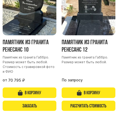
Скульптуры "Ангел" литиевые
Барельефы
Кресты
Голуби
Распятие
Памятник из гранита
Памятник из гранита
Скорбящие
Ренесанс 10
Ренесанс 12
Цветы
Памятник из гранита Габбро.
Памятник из гранита Габбро.
Размер может быть любой.
Размер может быть любой.
Стоимость с гравировкой фото
и ФИО
от
По запросу
70 795
₽
В корзину
В корзину
Заказать
Рассчитать стоимость