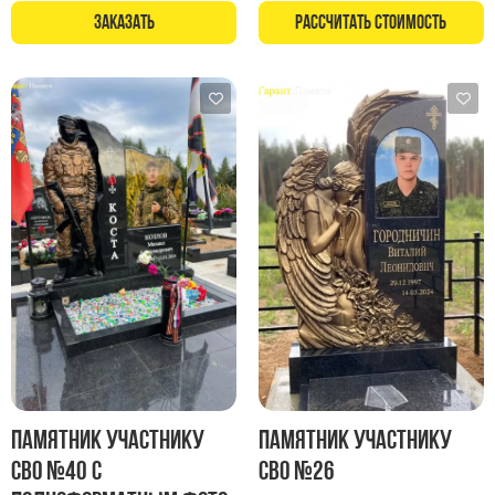
Памятники в форме креста
Заказать
Рассчитать стоимость
Зеркальные памятники
Памятники из белого мрамора Коелга
Креативные памятники
Кресты из белого мрамора
Фигурные памятники
Памятники в виде гитары
Памятники комбинированные
Памятники из цветного гранита
Памятники красные
Памятники красно-черные
Памятники коричневые
Памятники серые
Памятник участнику
Памятник участнику
Памятники зеленые
СВО №40 с
СВО №26
Памятники из Дымовского гранита