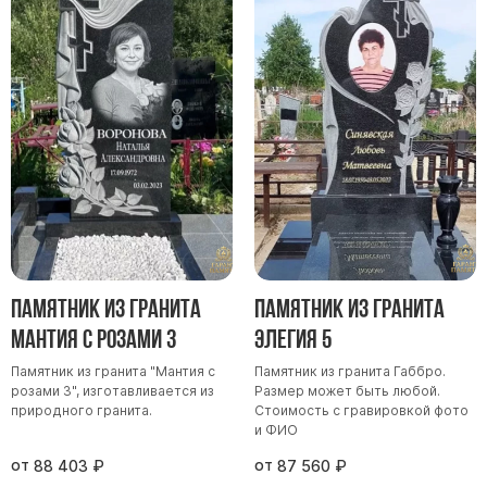
Памятники мужу
Памятники отцу
Памятники парню
Памятники сыну
Памятники вертикальные
Памятники врачу
Памятники горизонтальные
Памятники индивидуальные
Памятники классические
Памятник из гранита
Памятник из гранита
Памятники книга
Мантия с розами 3
Элегия 5
Памятники красивые
Памятник из гранита "Мантия с
Памятник из гранита Габбро.
Памятники Православные
розами 3", изготавливается из
Размер может быть любой.
природного гранита.
Стоимость с гравировкой фото
Памятники прямоугольные
и ФИО
Памятники с воздушным креcтом
от
от
88 403
₽
87 560
₽