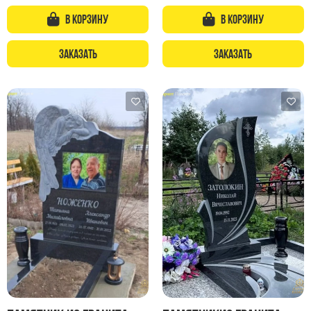
Памятники с колоннами
В корзину
В корзину
Памятники современные
Памятники стандартные
Заказать
Заказать
Памятники черные
Памятники со свечей
Памятники в виде дерева
Памятники с лебедями
Памятники в форме волны
Хачкары
Памятники ростовые
Памятники в форме скалы
Памятник Родителям
Флагштоки
Мемориальные доски