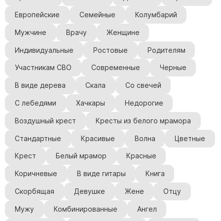
Европейские
Семейные
Колумбарий
Мужчине
Врачу
Женщине
Индивидуальные
Ростовые
Родителям
Участникам СВО
Современные
Черные
В виде дерева
Скала
Со свечей
С лебедями
Хачкары
Недорогие
Воздушный крест
Кресты из белого мрамора
Стандартные
Красивые
Волна
Цветные
Крест
Белый мрамор
Красные
Коричневые
В виде гитары
Книга
Скорбящая
Девушке
Жене
Отцу
Мужу
Комбинированные
Ангел