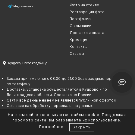
Фото на стекле
Telegram-канал
Реставрация фото
Портфолио
О компании
Доставка и оплата
Кремация
Контакты
Отзывы
Кудрово, Новое кладбище
Заказы принимаются с 08.00 до 21.00 без выходных через сайт или
по телефону
Доставка, установка осуществляется в Кудрово и по
Ленинградской области. Доставка по России
Сайт и все данные на нем не является публичной офертой
Согласие на обработку персональных данных
Политика в отношении обработки персональных данных
На этом сайте используются файлы cookie. Продолжая
Сотрудничество
просмотр сайта, вы разрешаете их использование.
Подробнее
.
Закрыть
ИНН 550208731492