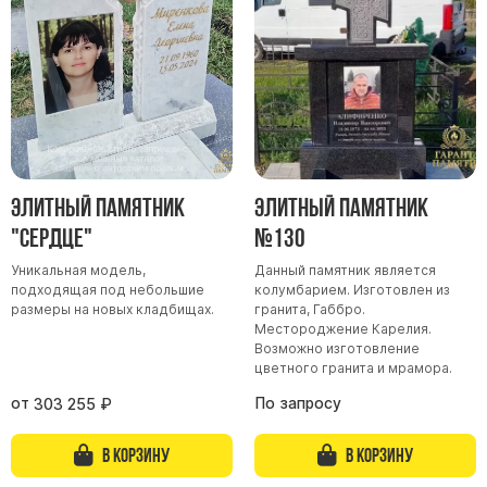
Участникам СВО
Памятники из гранита
Памятники из мрамора
Элитные памятники
Резные памятники
Мемориальные комплексы
Памятники с полноформатным фото
Элитный памятник
Элитный памятник
Склеп
"Сердце"
№130
Cкульптуры ангел
Уникальная модель,
Данный памятник является
подходящая под небольшие
колумбарием. Изготовлен из
Детские памятники
размеры на новых кладбищах.
гранита, Габбро.
Памятники Мусульманские
Местороджение Карелия.
Возможно изготовление
Памятники Армянские
цветного гранита и мрамора.
Европейские памятники
от
По запросу
303 255
₽
Памятники "Клипарт"
В корзину
В корзину
Семейные памятники ( памятники на двоих )