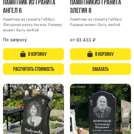
Памятник из гранита
Памятникиз гранита
Буквы из латуни
Ангел 6
Элегия 8
Цоколь из гранита
Памятник из гранита Габбро.
Памятник из гранита Габбро.
Фигурная резка Ангела. Размер
Размер может быть любой
Ограды из гранита
может быть любой
Ограды из чугуна
По запросу
от
93 433
₽
Столбы для ограды чугун
Ограды металл
В корзину
В корзину
Столы и лавки
Рассчитать стоимость
Заказать
Тротуарная плитка
Вазы полимерные
Подсвечники
Венки
Вазы из гранита
Скульптуры в полный рост