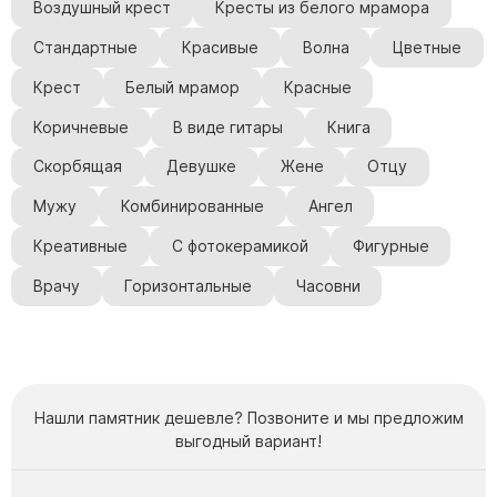
Памятники с колоннами
Воздушный крест
Кресты из белого мрамора
Памятники современные
Стандартные
Красивые
Волна
Цветные
Памятники стандартные
Крест
Белый мрамор
Красные
Памятники черные
Коричневые
В виде гитары
Книга
Памятники со свечей
Скорбящая
Девушке
Жене
Отцу
Памятники в виде дерева
Памятники с лебедями
Мужу
Комбинированные
Ангел
Памятники в форме волны
Креативные
С фотокерамикой
Фигурные
Хачкары
Врачу
Горизонтальные
Часовни
Памятники ростовые
Памятники в форме скалы
Памятник Родителям
Нашли памятник дешевле? Позвоните и мы предложим
выгодный вариант!
Флагштоки
Мемориальные доски