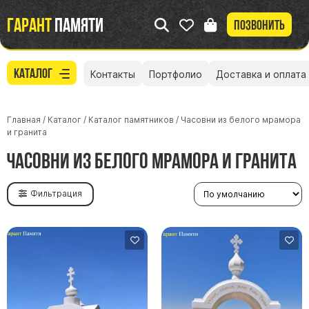
Гарант
памяти
Позвонить
Каталог
Контакты
Портфолио
Доставка и оплата
Главная
/
Каталог
/
Каталог памятников
/
Часовни из белого мрамора
и гранита
Часовни из белого мрамора и гранита
Фильтрация