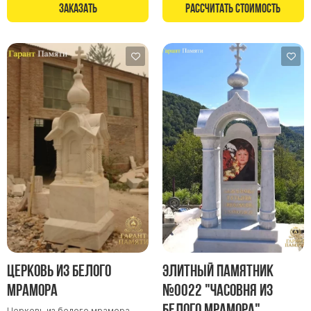
Памятники в форме креста
Заказать
Рассчитать стоимость
Зеркальные памятники
Памятники из белого мрамора Коелга
Креативные памятники
Кресты из белого мрамора
Фигурные памятники
Памятники в виде гитары
Памятники комбинированные
Памятники из цветного гранита
Памятники красные
Памятники красно-черные
Памятники коричневые
Памятники серые
Церковь из белого
Элитный памятник
мрамора
№0022 "Часовня из
Памятники зеленые
белого мрамора"
Памятники из Дымовского гранита
Церковь из белого мрамора