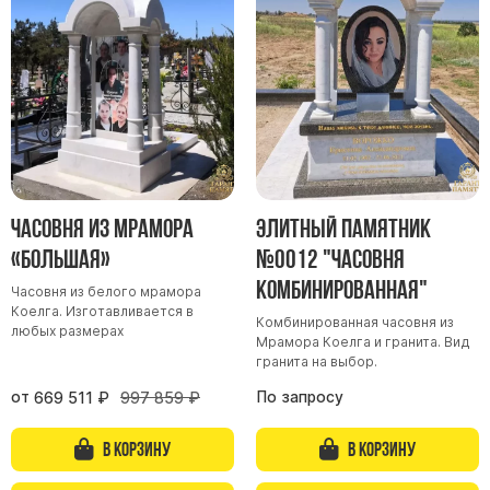
Участникам СВО
Памятники из гранита
Памятники из мрамора
Элитные памятники
Резные памятники
Мемориальные комплексы
Памятники с полноформатным фото
Часовня из мрамора
Элитный памятник
Склеп
«Большая»
№0012 "Часовня
Cкульптуры ангел
комбинированная"
Часовня из белого мрамора
Детские памятники
Коелга. Изготавливается в
Комбинированная часовня из
Памятники Мусульманские
любых размерах
Мрамора Коелга и гранита. Вид
гранита на выбор.
Памятники Армянские
Европейские памятники
от
По запросу
669 511
₽
997 859
₽
Памятники "Клипарт"
В корзину
В корзину
Семейные памятники ( памятники на двоих )