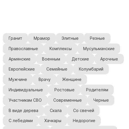
Памятники мужу
Памятники отцу
Памятники парню
Памятники сыну
Гранит
Мрамор
Элитные
Резные
Памятники вертикальные
Православные
Комплексы
Мусульманские
Памятники врачу
Армянские
Военным
Детские
Арочные
Памятники горизонтальные
Памятники индивидуальные
Европейские
Семейные
Колумбарий
Памятники классические
Мужчине
Врачу
Женщине
Памятники книга
Индивидуальные
Ростовые
Родителям
Памятники красивые
Участникам СВО
Современные
Черные
Памятники Православные
В виде дерева
Скала
Со свечей
Памятники прямоугольные
Памятники с воздушным креcтом
С лебедями
Хачкары
Недорогие