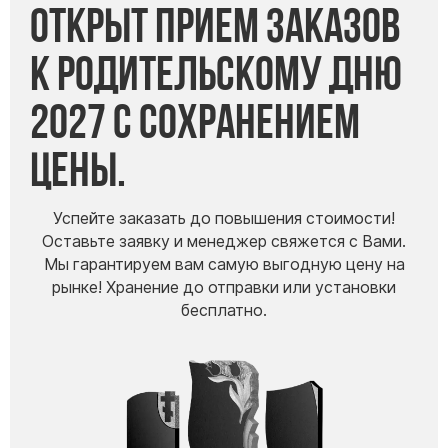
Открыт прием заказов
Буквы из латуни
Цоколь из гранита
к Родительскому дню
Ограды из гранита
2027 с сохранением
Ограды из чугуна
Столбы для ограды чугун
цены.
Ограды металл
Столы и лавки
Успейте заказать до повышения стоимости!
Тротуарная плитка
Оставьте заявку и менеджер свяжется с Вами.
Мы гарантируем вам самую выгодную цену на
Вазы полимерные
рынке! Хранение до отправки или установки
Подсвечники
бесплатно.
Венки
Вазы из гранита
Скульптуры в полный рост