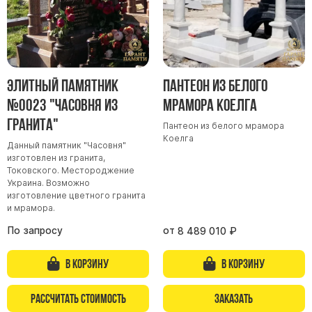
Скульптуры, барельефы и бюсты из бронзы
Колумбарий
Недорогие памятники
Памятники с фотокерамикой
Элитный памятник
Пантеон из белого
Памятники животным
№0023 "Часовня из
мрамора Коелга
Памятники младенцу
гранита"
Пантеон из белого мрамора
Памятники двойные
Коелга
Данный памятник "Часовня"
изготовлен из гранита,
Памятники женщине
Токовского. Местороджение
Памятники маме
Украина. Возможно
изготовление цветного гранита
Памятники жене
и мрамора.
Памятники девушке
По запросу
от
8 489 010
₽
Памятники дочери
В корзину
В корзину
Памятники мужчине
Рассчитать стоимость
Заказать
Памятники дедушке