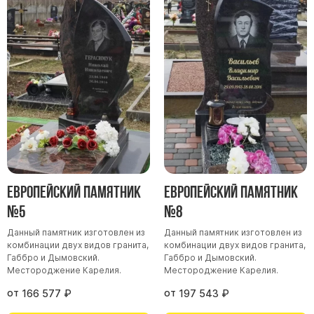
Памятники мужу
Памятники отцу
Памятники парню
Памятники сыну
Памятники вертикальные
Памятники врачу
Памятники горизонтальные
Памятники индивидуальные
Памятники классические
Европейский памятник
Европейский памятник
№5
№8
Памятники книга
Памятники красивые
Данный памятник изготовлен из
Данный памятник изготовлен из
комбинации двух видов гранита,
комбинации двух видов гранита,
Памятники Православные
Габбро и Дымовский.
Габбро и Дымовский.
Местороджение Карелия.
Местороджение Карелия.
Памятники прямоугольные
от
от
Памятники с воздушным креcтом
166 577
₽
197 543
₽