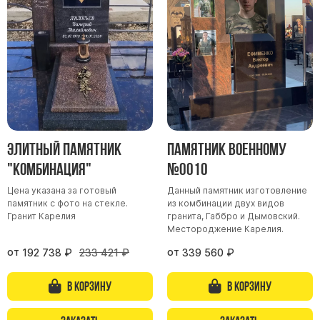
Участникам СВО
Памятники из гранита
Памятники из мрамора
Элитные памятники
Резные памятники
Мемориальные комплексы
Памятники с полноформатным фото
Элитный памятник
Памятник военному
Склеп
"Комбинация"
№0010
Cкульптуры ангел
Цена указана за готовый
Данный памятник изготовление
Детские памятники
памятник с фото на стекле.
из комбинации двух видов
Памятники Мусульманские
Гранит Карелия
гранита, Габбро и Дымовский.
Местороджение Карелия.
Памятники Армянские
от
от
192 738
₽
233 421
₽
339 560
₽
Европейские памятники
Памятники "Клипарт"
В корзину
В корзину
Семейные памятники ( памятники на двоих )