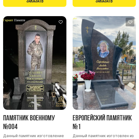
Заказать
Заказать
Памятники в форме креста
Зеркальные памятники
Памятники из белого мрамора Коелга
Креативные памятники
Кресты из белого мрамора
Фигурные памятники
Памятники в виде гитары
Памятники комбинированные
Памятники из цветного гранита
Памятники красные
Памятники красно-черные
Памятники коричневые
Памятник военному
Европейский памятник
Памятники серые
№004
№1
Памятники зеленые
Данный памятник изготовление
Данный памятник изготовлен из
Памятники из Дымовского гранита