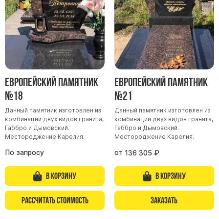
Скульптуры "Ангел" литиевые
Барельефы
Кресты
Голуби
Распятие
Европейский памятник
Европейский памятник
Скорбящие
№18
№21
Цветы
Данный памятник изготовлен из
Данный памятник изготовлен из
комбинации двух видов гранита,
комбинации двух видов гранита,
Габбро и Дымовский.
Габбро и Дымовский.
Местороджение Карелия.
Местороджение Карелия.
По запросу
от
136 305
₽
В корзину
В корзину
Рассчитать стоимость
Заказать