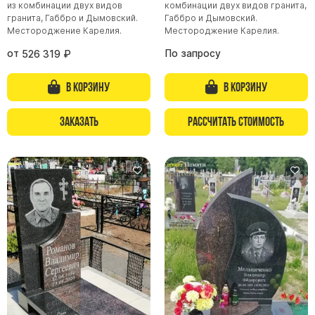
из комбинации двух видов
комбинации двух видов гранита,
гранита, Габбро и Дымовский.
Габбро и Дымовский.
Памятники из гранита Возрождение
Местороджение Карелия.
Местороджение Карелия.
Памятники из гранита Гранатовый Амфиболит
от
По запросу
526 319
₽
Памятники из гранита Сюскюянсаари
Памятники из гранита Балтик Грин
В корзину
В корзину
Памятники из гранита Покостовский
Заказать
Рассчитать стоимость
Памятники из гранита Лезниковский
Памятники из гранита Мансуровский
Памятники из гранита Масловский
Памятники из гранита Токовский
Памятники из гранита Капустинский
Арочные памятники
Памятники Крест
Памятники военным
Часовни из белого мрамора и гранита