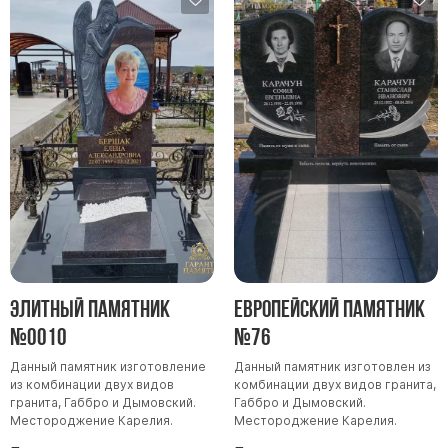
Элитный памятник
Европейский памятник
№0010
№76
Данный памятник изготовление
Данный памятник изготовлен из
из комбинации двух видов
комбинации двух видов гранита,
гранита, Габбро и Дымовский.
Габбро и Дымовский.
Местороджение Карелия.
Местороджение Карелия.