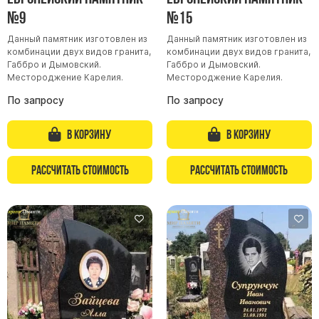
№9
№15
Буквы из латуни
Цоколь из гранита
Данный памятник изготовлен из
Данный памятник изготовлен из
комбинации двух видов гранита,
комбинации двух видов гранита,
Ограды из гранита
Габбро и Дымовский.
Габбро и Дымовский.
Местороджение Карелия.
Местороджение Карелия.
Ограды из чугуна
По запросу
По запросу
Столбы для ограды чугун
Ограды металл
В корзину
В корзину
Столы и лавки
Тротуарная плитка
Рассчитать стоимость
Рассчитать стоимость
Вазы полимерные
Подсвечники
Венки
Вазы из гранита
Скульптуры в полный рост