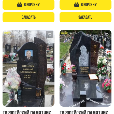
Памятники с колоннами
В корзину
В корзину
Памятники современные
Памятники стандартные
Заказать
Заказать
Памятники черные
Памятники со свечей
Памятники в виде дерева
Памятники с лебедями
Памятники в форме волны
Хачкары
Памятники ростовые
Памятники в форме скалы
Памятник Родителям
Флагштоки
Европейский памятник
Европейский памятник
Мемориальные доски