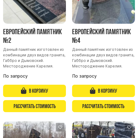
Скульптуры, барельефы и бюсты из бронзы
Колумбарий
Недорогие памятники
Европейский памятник
Европейский памятник
Памятники с фотокерамикой
№2
№4
Памятники животным
Данный памятник изготовлен из
Данный памятник изготовлен из
Памятники младенцу
комбинации двух видов гранита,
комбинации двух видов гранита,
Габбро и Дымовский.
Габбро и Дымовский.
Памятники двойные
Местороджение Карелия.
Местороджение Карелия.
Памятники женщине
По запросу
По запросу
Памятники маме
Памятники жене
В корзину
В корзину
Памятники девушке
Рассчитать стоимость
Рассчитать стоимость
Памятники дочери
Памятники мужчине
Памятники дедушке