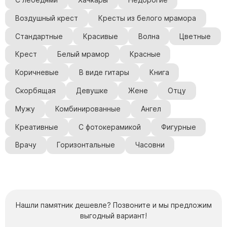
Воздушный крест
Кресты из белого мрамора
Стандартные
Красивые
Волна
Цветные
Крест
Белый мрамор
Красные
Коричневые
В виде гитары
Книга
Скорбящая
Девушке
Жене
Отцу
Мужу
Комбинированные
Ангел
Креативные
С фотокерамикой
Фигурные
Врачу
Горизонтальные
Часовни
Нашли памятник дешевле? Позвоните и мы предложим
выгодный вариант!