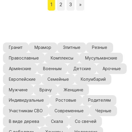
1
2
3
»
Гранит
Мрамор
Элитные
Резные
Православные
Комплексы
Мусульманские
Армянские
Военным
Детские
Арочные
Европейские
Семейные
Колумбарий
Мужчине
Врачу
Женщине
Индивидуальные
Ростовые
Родителям
Участникам СВО
Современные
Черные
В виде дерева
Скала
Со свечей
С лебедями
Хачкары
Недорогие