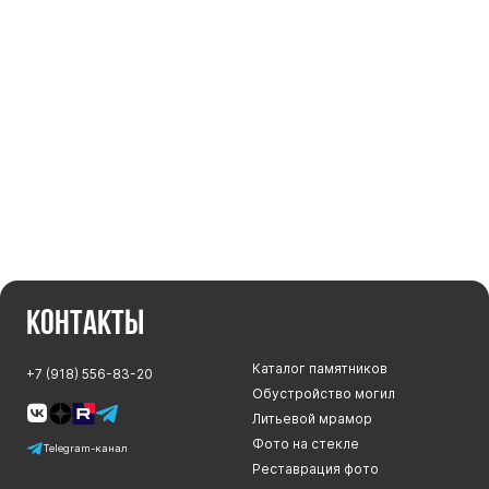
Цоколь из гранита
Ограды из гранита
Ограды из чугуна
Столбы для ограды чугун
Ограды металл
Столы и лавки
Тротуарная плитка
Вазы полимерные
Подсвечники
Контакты
Венки
Вазы из гранита
Каталог памятников
+7 (918) 556-83-20
Скульптуры в полный рост
Обустройство могил
Литьевой мрамор
Фото на стекле
Telegram-канал
Реставрация фото
Скульптуры "Ангел" литиевые