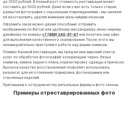
до 3500 рублей. В полный рост стоимость реставрации может
составить до 5000 рублей. Даже если у вас есть только старая,
Памятники из гранита Возрождение
размытая фотография с серьезными повреждениями - мы сможем
Памятники из гранита Гранатовый Амфиболит
её восстановить, уделяя внимание мельчайшим нюансам.
Оформить заказ можно двумя способами: отправить
Памятники из гранита Сюскюянсаари
изображение по Ватсап или удобному мессенджеру лично нашему
Памятники из гранита Балтик Грин
дизайнеру по номеру
+7 (988) 240-97-47
или посетить наш офис
для выполнения качественного сканирования. После этого мы
Памятники из гранита Покостовский
незамедлительно приступим к работе над вашим снимком.
Памятники из гранита Лезниковский
Помимо базовой реставрации, мы предлагаем широкий спектр
услуг по обработке фотографий: колоризацию черно-белых
Памятники из гранита Мансуровский
снимков, замену заднего плана, корректировку одежды и причесок.
Высокое качество восстановления позволяет использовать
Памятники из гранита Масловский
результат для изготовления гравировки, фотокерамики или
Памятники из гранита Токовский
стеклянных изделий.
Приглашаем к сотрудничеству ритуальные фирмы и фото салоны.
Памятники из гранита Капустинский
Примеры отреставрированных фото
Арочные памятники
Памятники Крест
Памятники военным
Часовни из белого мрамора и гранита