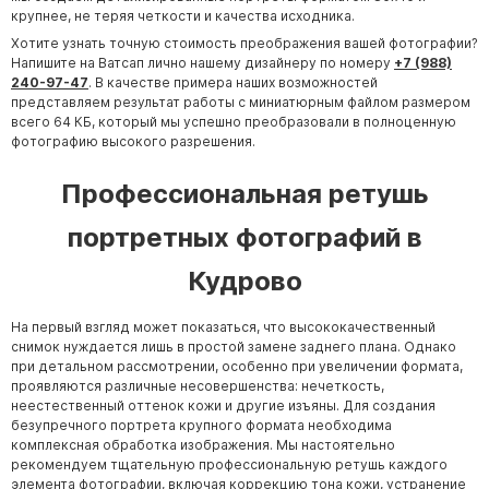
Участникам СВО
крупнее, не теряя четкости и качества исходника.
Памятники из гранита
Хотите узнать точную стоимость преображения вашей фотографии?
Напишите на Ватсап лично нашему дизайнеру по номеру
+7 (988)
Памятники из мрамора
240-97-47
. В качестве примера наших возможностей
Элитные памятники
представляем результат работы с миниатюрным файлом размером
всего 64 КБ, который мы успешно преобразовали в полноценную
Резные памятники
фотографию высокого разрешения.
Мемориальные комплексы
Профессиональная ретушь
Памятники с полноформатным фото
портретных фотографий в
Склеп
Cкульптуры ангел
Кудрово
Детские памятники
На первый взгляд может показаться, что высококачественный
Памятники Мусульманские
снимок нуждается лишь в простой замене заднего плана. Однако
Памятники Армянские
при детальном рассмотрении, особенно при увеличении формата,
проявляются различные несовершенства: нечеткость,
Европейские памятники
неестественный оттенок кожи и другие изъяны. Для создания
безупречного портрета крупного формата необходима
Памятники "Клипарт"
комплексная обработка изображения. Мы настоятельно
Семейные памятники ( памятники на двоих )
рекомендуем тщательную профессиональную ретушь каждого
элемента фотографии, включая коррекцию тона кожи, устранение