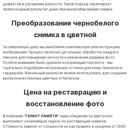
Памятники в форме креста
дефектов и улучшение резкости. Такой подход гарантирует
превосходный результат даже при масштабировании снимка.
Зеркальные памятники
Памятники из белого мрамора Коелга
Преобразование чернобелого
Креативные памятники
снимка в цветной
Кресты из белого мрамора
Фигурные памятники
За умеренную цену мы выполнили комплексную реконструкцию
изображения. Процесс включал детальную обработку каждого
Памятники в виде гитары
пикселя для повышения четкости и увеличения размера фото.
Особое внимание было уделено колоризации портрета - мы
Памятники комбинированные
тщательно подобрали натуральные оттенки для кожи, прически и
гардероба. Финальный результат можно использовать для создания
Памятники из цветного гранита
высококачественных цветных отпечатков.
Памятники красные
Цена на реставрацию и
Памятники красно-черные
восстановление фото
Памятники коричневые
Памятники серые
В компании "
ГАРАНТ ПАМЯТИ
" наши специалисты виртуозно
Памятники зеленые
выполняют сложнейшую задачу по реставрации снимков.
Стоимость зависит от сложности но как правило в среднем от 2500
Памятники из Дымовского гранита