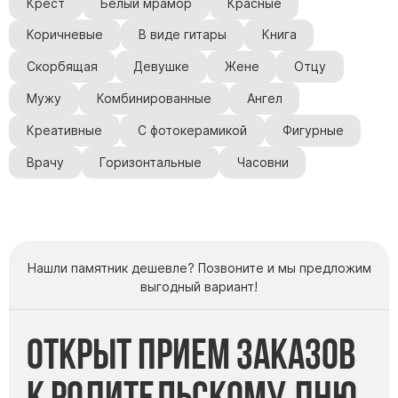
Крест
Белый мрамор
Красные
Памятники из гранита Возрождение
Коричневые
В виде гитары
Книга
Памятники из гранита Гранатовый Амфиболит
Скорбящая
Девушке
Жене
Отцу
Памятники из гранита Сюскюянсаари
Мужу
Комбинированные
Ангел
Памятники из гранита Балтик Грин
Креативные
С фотокерамикой
Фигурные
Памятники из гранита Покостовский
Памятники из гранита Лезниковский
Врачу
Горизонтальные
Часовни
Памятники из гранита Мансуровский
Памятники из гранита Масловский
Памятники из гранита Токовский
Памятники из гранита Капустинский
Нашли памятник дешевле? Позвоните и мы предложим
выгодный вариант!
Арочные памятники
Памятники Крест
Открыт прием заказов
Памятники военным
к Родительскому дню
Часовни из белого мрамора и гранита