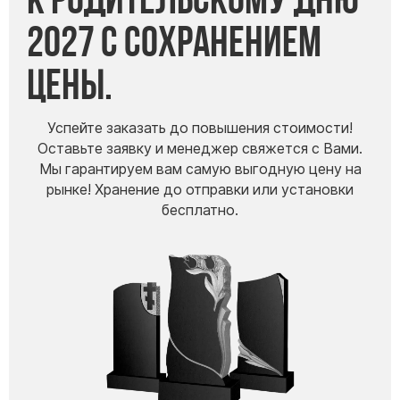
Скульптуры, барельефы и бюсты из бронзы
2027 с сохранением
Колумбарий
цены.
Недорогие памятники
Памятники с фотокерамикой
Памятники животным
Успейте заказать до повышения стоимости!
Оставьте заявку и менеджер свяжется с Вами.
Памятники младенцу
Мы гарантируем вам самую выгодную цену на
Памятники двойные
рынке! Хранение до отправки или установки
Памятники женщине
бесплатно.
Памятники маме
Памятники жене
Памятники девушке
Памятники дочери
Памятники мужчине
Памятники дедушке