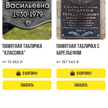
Участникам СВО
Памятники из гранита
Памятники из мрамора
Элитные памятники
Резные памятники
Мемориальные комплексы
Памятники с полноформатным фото
Памятная табличка
Памятная табличка с
Склеп
"Классика"
барельефом
Cкульптуры ангел
от
от
15 483
₽
197 543
₽
Детские памятники
В корзину
В корзину
Памятники Мусульманские
Памятники Армянские
Заказать
Заказать
Европейские памятники
Памятники "Клипарт"
Семейные памятники ( памятники на двоих )