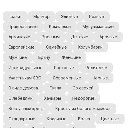
Памятники в форме креста
Зеркальные памятники
Гранит
Мрамор
Элитные
Резные
Памятники из белого мрамора Коелга
Православные
Комплексы
Мусульманские
Креативные памятники
Кресты из белого мрамора
Армянские
Военным
Детские
Арочные
Фигурные памятники
Европейские
Семейные
Колумбарий
Памятники в виде гитары
Мужчине
Врачу
Женщине
Памятники комбинированные
Индивидуальные
Ростовые
Родителям
Памятники из цветного гранита
Участникам СВО
Современные
Черные
Памятники красные
В виде дерева
Скала
Со свечей
Памятники красно-черные
С лебедями
Хачкары
Недорогие
Памятники коричневые
Воздушный крест
Кресты из белого мрамора
Памятники серые
Памятники зеленые
Стандартные
Красивые
Волна
Цветные
Памятники из Дымовского гранита