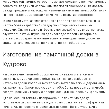
исторической памяти, которая помогает сохранить вечную память о
Буквы из латуни
событиях, людях или местах. Они являются своеобразным мостом
между прошлым и настоящим, напоминая нам о значимых событиях и
Цоколь из гранита
личностях, которые оказали влияние на развитие общества.
Ограды из гранита
Такие доски устанавливаются как в городах и поселках, так и на
местах боевых действий или других исторически значимых
Ограды из чугуна
локациях. Они не только информируют людей о прошлом, но также
служат объектами изучения для исследователей и историков. В
Столбы для ограды чугун
статье рассмотрим различные аспекты мемориальных досок: их
Ограды металл
виды, назначение, создание и значение для общества.
Столы и лавки
Изготовление памятнной доски в
Тротуарная плитка
Кудрово
Вазы полимерные
Подсвечники
Изготовление памятной доски является важным этапом при
создании мемориального объекта. Для начала выбирается
Венки
материал доски, который может быть металлическим, деревянным
Вазы из гранита
или каменным. Затем производится обработка поверхности, чтобы
создать ровную и гладкую поверхность для нанесения информации.
Скульптуры в полный рост
Для нанесения текста и изображений на памятную доску
используются различные методы: гравировка, литье, трафаретная
печать или нанесение специальных наклеек. Важно учесть, что