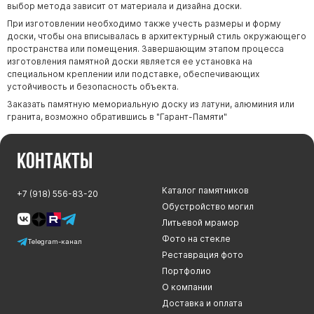
выбор метода зависит от материала и дизайна доски.
Скульптуры "Ангел" литиевые
При изготовлении необходимо также учесть размеры и форму
Барельефы
доски, чтобы она вписывалась в архитектурный стиль окружающего
пространства или помещения. Завершающим этапом процесса
Кресты
изготовления памятной доски является ее установка на
Голуби
специальном креплении или подставке, обеспечивающих
устойчивость и безопасность объекта.
Распятие
Заказать памятную мемориальную доску из латуни, алюминия или
Скорбящие
гранита, возможно обратившись в "Гарант-Памяти"
Цветы
Контакты
Каталог памятников
+7 (918) 556-83-20
Обустройство могил
Литьевой мрамор
Фото на стекле
Telegram-канал
Реставрация фото
Портфолио
О компании
Доставка и оплата