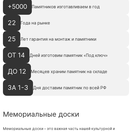
Памятники с колоннами
+5000
Памятников изготавливаем в год
Памятники современные
Памятники стандартные
22
Года на рынке
Памятники черные
Памятники со свечей
25
Лет гарантия на монтаж и памятники
Памятники в виде дерева
ОТ 14
Памятники с лебедями
Дней изготовим памятник «Под ключ»
Памятники в форме волны
ДО 12
Месяцев храним памятник на складе
Хачкары
Памятники ростовые
ЗА 1-3
Дня доставим памятник по всей РФ
Памятники в форме скалы
Памятник Родителям
Мемориальные доски
Флагштоки
Мемориальные доски – это важная часть нашей культурной и
Мемориальные доски