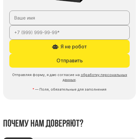
Памятники мужу
Памятники отцу
Памятники парню
Памятники сыну
Памятники вертикальные
Я не робот
Памятники врачу
Отправить
Памятники горизонтальные
Памятники индивидуальные
Отправляя форму, я даю согласие на
обработку персональных
данных
.
Памятники классические
— Поля, обязательные для заполнения
Памятники книга
Памятники красивые
Памятники Православные
Почему нам доверяют?
Памятники прямоугольные
Памятники с воздушным креcтом